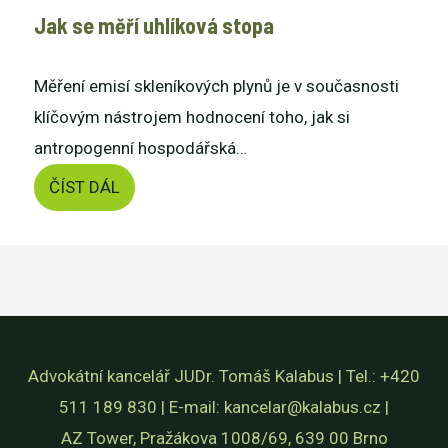
Jak se měří uhlíková stopa
Měření emisí skleníkových plynů je v současnosti
klíčovým nástrojem hodnocení toho, jak si
antropogenní hospodářská…
ČÍST DÁL
Advokátní kancelář JUDr. Tomáš Kalabus | Tel.: +420
511 189 830 | E-mail: kancelar@kalabus.cz |
AZ Tower, Pražákova 1008/69, 639 00 Brno